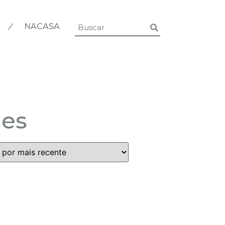
|
NACASA
mes