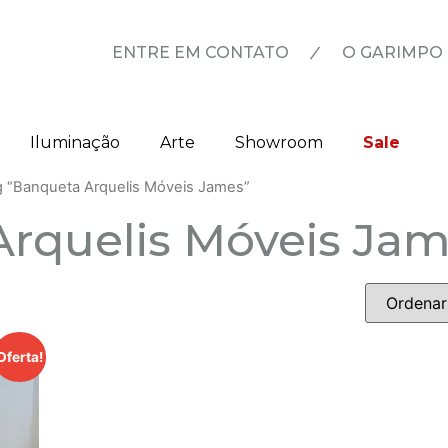
|
ENTRE EM CONTATO
O GARIMPO
Iluminação
Arte
Showroom
Sale
g “Banqueta Arquelis Móveis James”
rquelis Móveis Ja
Oferta!