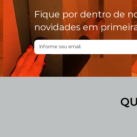
Fique por dentro de n
novidades em primeir
QU