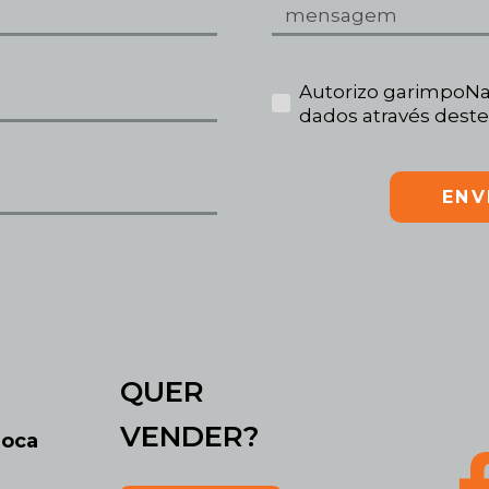
Autorizo garimpoNa
dados através deste
ENV
QUER
VENDER?
roca