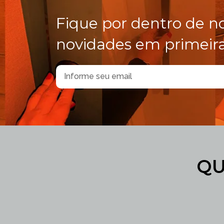
Fique por dentro de n
novidades em primeir
QU