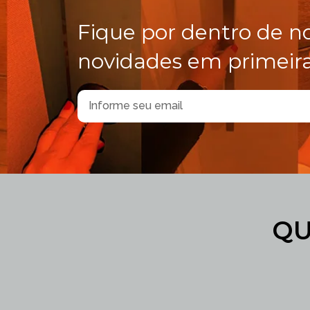
Fique por dentro de n
novidades em primeir
QU