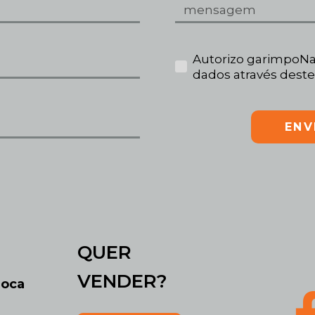
Autorizo garimpoNa
dados através deste
ENV
QUER
VENDER?
roca