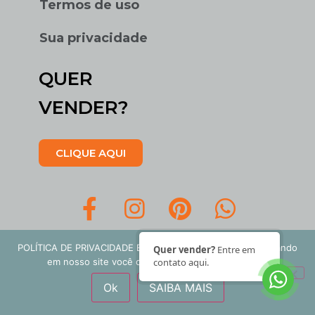
Termos de uso
Sua privacidade
QUER
VENDER?
CLIQUE AQUI
POLÍTICA DE PRIVACIDADE E COOKIES: Ao continuar navegando
Quer vender?
Entre em
em nosso site você concorda com nossos termos.
contato aqui.
Garimpo Na Casa LTDA | CNPJ
Ok
SAIBA MAIS
45.899.411/0001-07