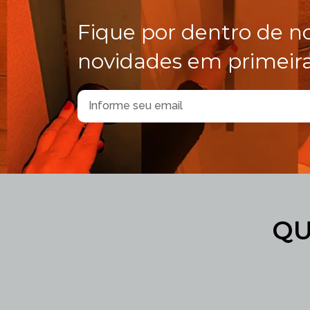
Fique por dentro de n
novidades em primeir
QU