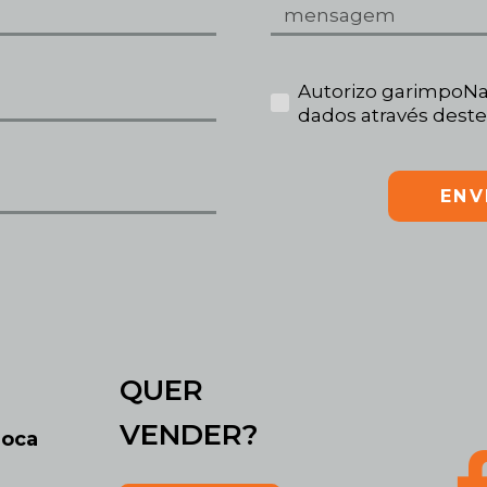
Autorizo garimpoNa
dados através deste
ENV
QUER
VENDER?
roca