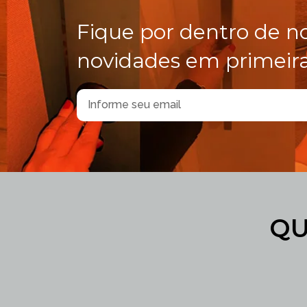
Fique por dentro de n
novidades em primeir
QU