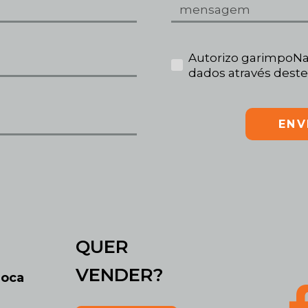
Autorizo garimpoNa
dados através deste
ENV
QUER
VENDER?
roca