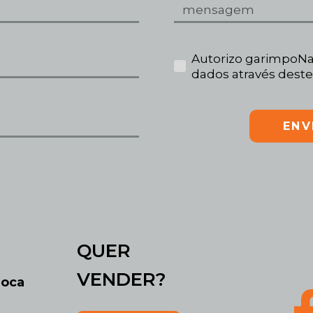
Autorizo garimpoNa
dados através deste
ENV
QUER
VENDER?
roca