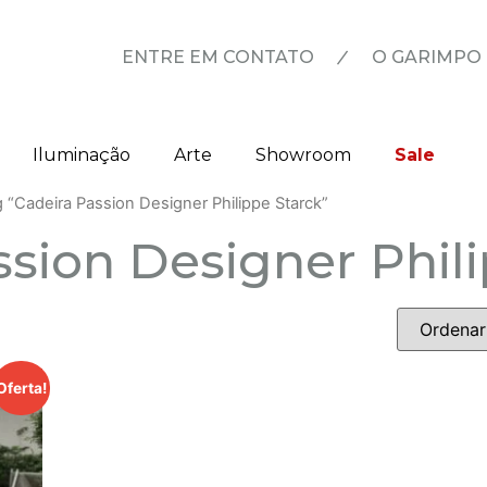
|
ENTRE EM CONTATO
O GARIMPO
Iluminação
Arte
Showroom
Sale
“Cadeira Passion Designer Philippe Starck”
ssion Designer Phil
Oferta!