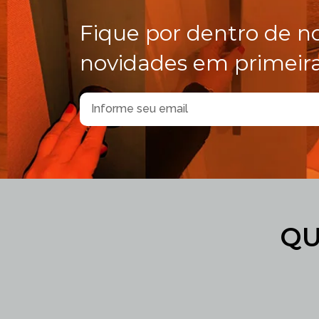
Fique por dentro de n
novidades em primeir
QU