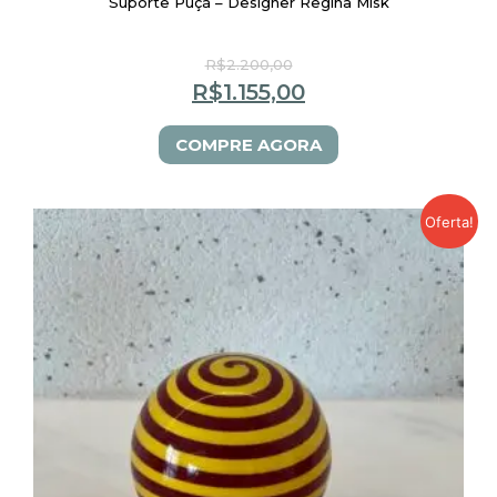
Suporte Puçá – Designer Regina Misk
R$
2.200,00
R$
1.155,00
COMPRE AGORA
Oferta!